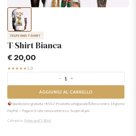
FELPE AND T-SHIRT
T-Shirt Bianca
€
20,00
★★★★★
5.0
−
+
AGGIUNGI AL CARRELLO
✓
↻
Spedizione gratuita >€50
Prodotto artigianale
Reso entro 14 giorni
PayPal — Paga in 3 rate senza interessi. Scopri di più
Categoria:
Felpe and T-Shirt