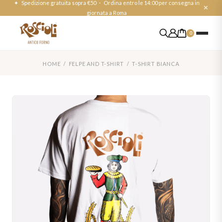
✦ Spedizione gratuita sopra €50 · Ordina entro le 14:00 per consegna in
✕
giornata a Roma
0
HOME /
FELPE AND T-SHIRT
/ T-SHIRT BIANCA