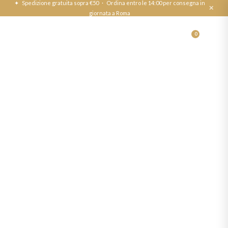
✦ Spedizione gratuita sopra €50 · Ordina entro le 14:00 per consegna in
✕
giornata a Roma
0