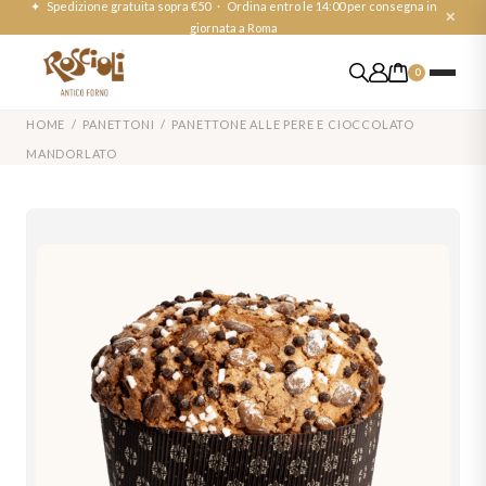
✦ Spedizione gratuita sopra €50 · Ordina entro le 14:00 per consegna in
✕
giornata a Roma
0
HOME /
PANETTONI
/ PANETTONE ALLE PERE E CIOCCOLATO
MANDORLATO