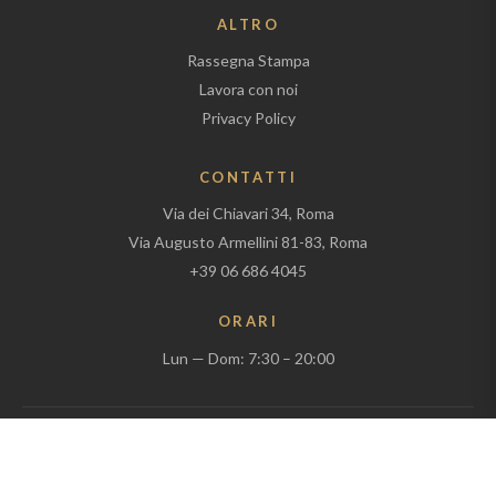
ALTRO
Rassegna Stampa
Lavora con noi
Privacy Policy
CONTATTI
Via dei Chiavari 34, Roma
Via Augusto Armellini 81-83, Roma
+39 06 686 4045
ORARI
Lun — Dom: 7:30 – 20:00
© 2026 Antico Forno Roscioli. Tutti i diritti riservati.