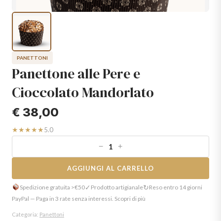
PANETTONI
Panettone alle Pere e
Cioccolato Mandorlato
€
38,00
★★★★★
5.0
−
+
AGGIUNGI AL CARRELLO
✓
↻
Spedizione gratuita >€50
Prodotto artigianale
Reso entro 14 giorni
PayPal — Paga in 3 rate senza interessi. Scopri di più
Categoria:
Panettoni