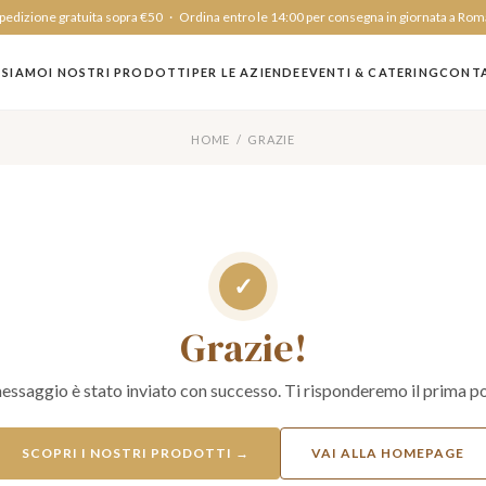
edizione gratuita sopra €50 · Ordina entro le 14:00 per consegna in giornata a Rom
 SIAMO
I NOSTRI PRODOTTI
PER LE AZIENDE
EVENTI & CATERING
CONTA
HOME / GRAZIE
✓
Grazie!
messaggio è stato inviato con successo. Ti risponderemo il prima po
SCOPRI I NOSTRI PRODOTTI →
VAI ALLA HOMEPAGE