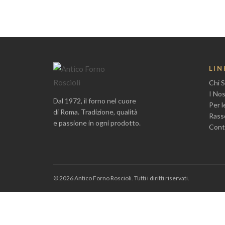
LIN
Chi 
I Nos
Dal 1972, il forno nel cuore
Per 
di Roma. Tradizione, qualità
Rass
e passione in ogni prodotto.
Cont
© 2026 Antico Forno Roscioli. Tutti i diritti riservati.