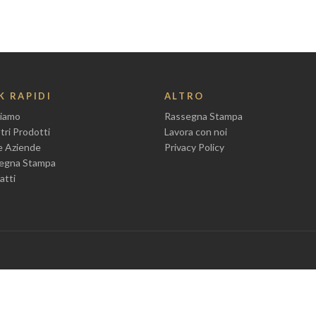
K RAPIDI
ALTRO
Siamo
Rassegna Stampa
tri Prodotti
Lavora con noi
le Aziende
Privacy Policy
egna Stampa
atti