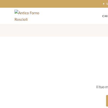
✦ Sp
CHI
Il tuo 